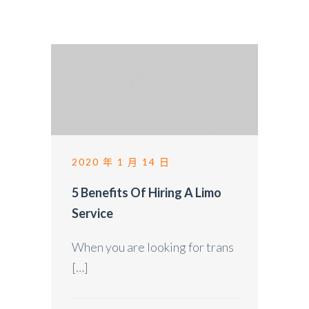
2020 年 1 月 14 日
5 Benefits Of Hiring A Limo
Service
When you are looking for trans
[…]