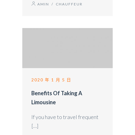
AMIN
/
CHAUFFEUR
2020 年 1 月 5 日
Benefits Of Taking A
Limousine
If you have to travel frequent
[…]