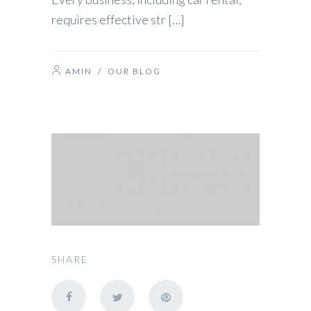
requires effective str […]
AMIN
/
OUR BLOG
SHARE