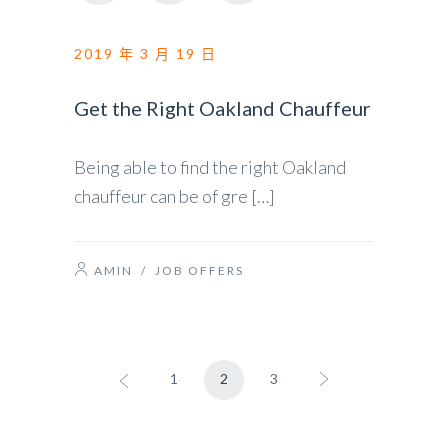
2019 年 3 月 19 日
Get the Right Oakland Chauffeur
Being able to find the right Oakland
chauffeur can be of gre […]
AMIN
/
JOB OFFERS
1
2
3