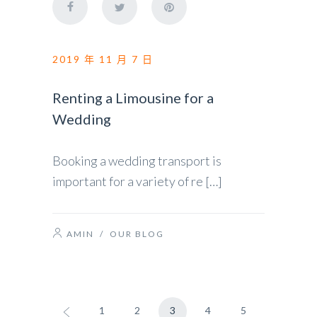
2019 年 11 月 7 日
Renting a Limousine for a
Wedding
Booking a wedding transport is
important for a variety of re […]
AMIN
/
OUR BLOG
1
2
3
4
5