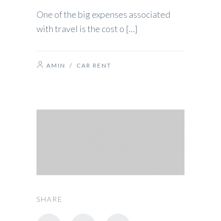
One of the big expenses associated
with travel is the cost o […]
AMIN
/
CAR RENT
SHARE